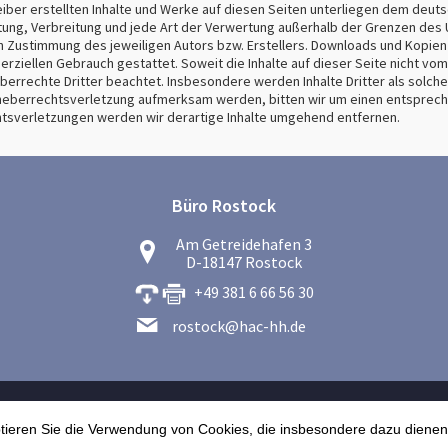
eiber erstellten Inhalte und Werke auf diesen Seiten unterliegen dem deut
itung, Verbreitung und jede Art der Verwertung außerhalb der Grenzen des
en Zustimmung des jeweiligen Autors bzw. Erstellers. Downloads und Kopien 
rziellen Gebrauch gestattet. Soweit die Inhalte auf dieser Seite nicht vom
errechte Dritter beachtet. Insbesondere werden Inhalte Dritter als solche
rheberrechtsverletzung aufmerksam werden, bitten wir um einen entsprech
sverletzungen werden wir derartige Inhalte umgehend entfernen.
Büro Rostock
Am Getreidehafen 3
D-18147 Rostock
+49 381 6 66 56 30
rostock@hac-hh.de
ptieren Sie die Verwendung von Cookies, die insbesondere dazu dienen
Über HAC GmbH
Leistungen
Kontakt
GmbH