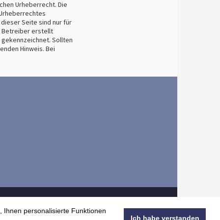
schen Urheberrecht. Die
 Urheberrechtes
dieser Seite sind nur für
 Betreiber erstellt
 gekennzeichnet. Sollten
enden Hinweis. Bei
, Ihnen personalisierte Funktionen
Impressum | AGB
Datenschutz
Ich habe verstanden