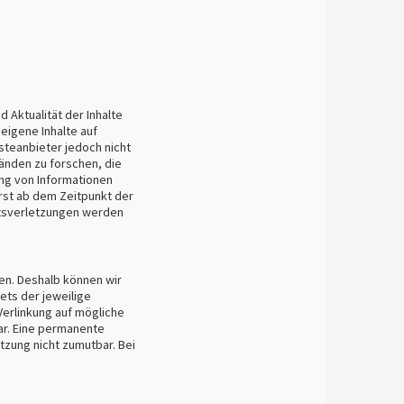
d Aktualität der Inhalte
eigene Inhalte auf
steanbieter jedoch nicht
änden zu forschen, die
ung von Informationen
rst ab dem Zeitpunkt der
htsverletzungen werden
ben. Deshalb können wir
ets der jeweilige
Verlinkung auf mögliche
ar. Eine permanente
etzung nicht zumutbar. Bei