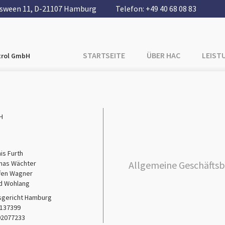
sween 11, D-21107 Hamburg
Telefon:
+49 40 68 08 83
STARTSEITE
ÜBER HAC
LEIST
trol GmbH
H
is Furth
Allgemeine Geschäfts
mas Wächter
fen Wagner
d Wohlang
gericht Hamburg
137399
02077233