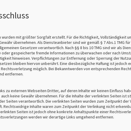
sschluss
 wurden mit größter Sorgfalt erstellt. Für die Richtigkeit, Vollständigkeit un
Gewähr übernehmen. Als Diensteanbieter sind wir gemäß § 7 Abs.1 TMG für 
llgemeinen Gesetzen verantwortlich. Nach §§ 8 bis 10 TMG sind wir als Dien
lte oder gespeicherte fremde Informationen zu überwachen oder nach Umst
ätigkeit hinweisen. Verpflichtungen zur Entfernung oder Sperrung der Nutz
etzen bleiben hiervon unberührt. Eine diesbezügliche Haftung ist jedoch e
n Rechtsverletzung möglich. Bei Bekanntwerden von entsprechenden Rec
nd entfernen.
ks zu externen Webseiten Dritter, auf deren Inhalte wir keinen Einfluss ha
 auch keine Gewähr übernehmen. Für die Inhalte der verlinkten Seiten ist st
der Seiten verantwortlich. Die verlinkten Seiten wurden zum Zeitpunkt der 
. Rechtswidrige Inhalte waren zum Zeitpunkt der Verlinkung nicht erkennb
 verlinkten Seiten ist jedoch ohne konkrete Anhaltspunkte einer Rechtsverl
sverletzungen werden wir derartige Links umgehend entfernen.