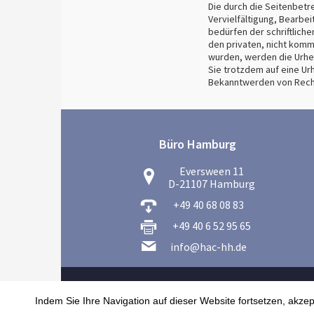
Die durch die Seitenbetr
Vervielfältigung, Bearbe
bedürfen der schriftlich
den privaten, nicht komme
wurden, werden die Urheb
Sie trotzdem auf eine U
Bekanntwerden von Recht
Büro Hamburg
Eversween 11
D-21107 Hamburg
+49 40 68 08 83
+49 40 6 52 95 65
info@hac-hh.de
Indem Sie Ihre Navigation auf dieser Website fortsetzen, akze
Hanse-Agro-Control 