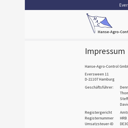
Ever
Hanse-Agro-Con
Impressum
Hanse-Agro-Control Gmb
Eversween 11
D-21107 Hamburg
Geschäftsführer:
Denn
Tho
Stef
Davi
Registergericht
Amts
Registernummer
HRB 
Umsatzsteuer-ID
DE3